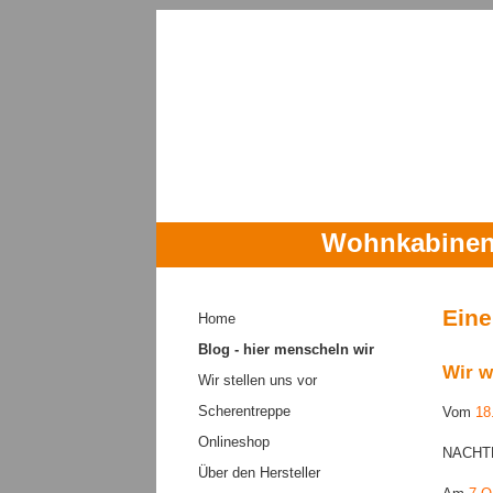
Wohnkabinen 
Navigation
überspringen
Eine
Home
Blog - hier menscheln wir
Wir w
Wir stellen uns vor
Scherentreppe
Vom
18
Onlineshop
NACHTRA
Über den Hersteller