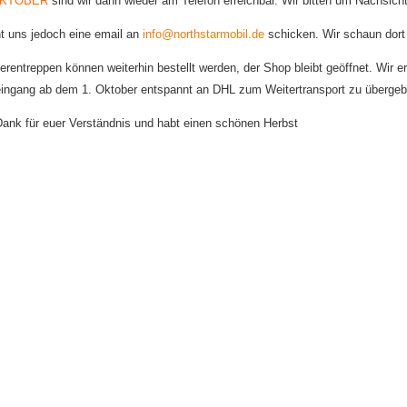
OKTOBER
sind wir dann wieder am Telefon erreichbar. Wir bitten um Nachsicht
nt uns jedoch eine email an
info@northstarmobil.de
schicken. Wir schaun dort
erentreppen können weiterhin bestellt werden, der Shop bleibt geöffnet. Wir e
eingang ab dem 1. Oktober entspannt an DHL zum Weitertransport zu übergeb
Dank für euer Verständnis und habt einen schönen Herbst