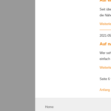
Auf e
Seit üb
die Näh
Weiterl
2021-05
Auf n
Wer seh
einfach 
Weiterl
Seite 6
Anfang
Navigation
Home
überspringen