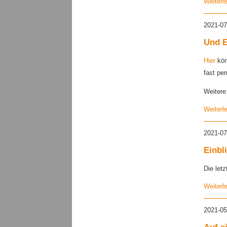
Weiterl
2021-07
Und E
Hier
kön
fast pe
Weitere
Weiterl
2021-07
Einbl
Die let
Weiterl
2021-05