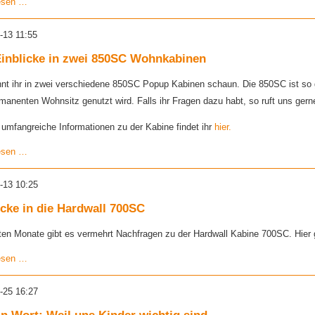
Hochwasserhilfe
esen …
für
die
-13 11:55
Landwirtschaft
-
inblicke in zwei 850SC Wohnkabinen
Aufruf
nt ihr in zwei verschiedene 850SC Popup Kabinen schaun. Die 850SC ist so 
rmanenten Wohnsitz genutzt wird. Falls ihr Fragen dazu habt, so ruft uns gern
 umfangreiche Informationen zu der Kabine findet ihr
hier.
Und
esen …
Einblicke
in
-13 10:25
zwei
850SC
icke in die Hardwall 700SC
Wohnkabinen
zten Monate gibt es vermehrt Nachfragen zu der Hardwall Kabine 700SC. Hier gb
Einblicke
esen …
in
die
-25 16:27
Hardwall
700SC