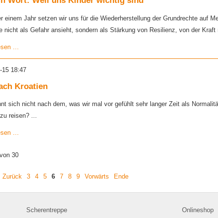
in Wort: Weil uns Kinder wichtig sind
er einem Jahr setzen wir uns für die Wiederherstellung der Grundrechte auf Me
e nicht als Gefahr ansieht, sondern als Stärkung von Resilienz, von der Kra
Auf
esen …
ein
Wort:
-15 18:47
Weil
uns
ach Kroatien
Kinder
nt sich nicht nach dem, was wir mal vor gefühlt sehr langer Zeit als Normalit
wichtig
sind
zu reisen? ...
Auf
esen …
nach
Kroatien
 von 30
Zurück
3
4
5
6
7
8
9
Vorwärts
Ende
Navigation
Navigation
Scherentreppe
Onlineshop
überspringen
überspringen